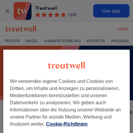
Treatwell
Use app
130K
LOGIN
FRISEUR
NÄGEL
HAARENTFERNUNG
KOSMETIK
MASSAGE
Wir verwenden eigene Cookies und Cookies von
Dritten, um Inhalte und Anzeigen zu personalisieren,
Medienfunktionen bereitzustellen und unseren
Datenverkehr zu analysieren. Wir geben auch
Informationen über die Nutzung unserer Webseite an
Sortieren nach
Salons
Expressangebote
Bewertung
unsere Partner für soziale Medien, Werbung und
Analysen weiter.
Cookie-Richtlinien