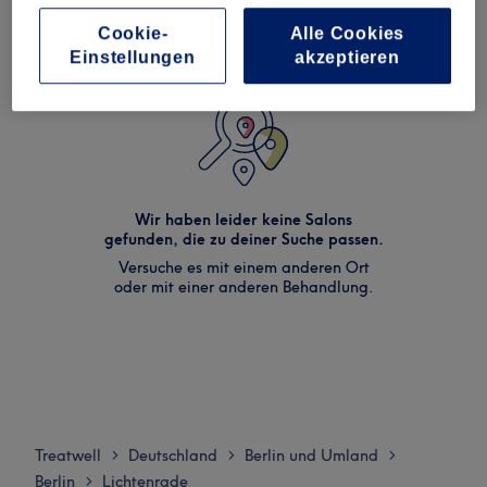
Cookie-
Alle Cookies
Einstellungen
akzeptieren
Wir haben leider keine Salons
gefunden, die zu deiner Suche passen.
Versuche es mit einem anderen Ort
oder mit einer anderen Behandlung.
Treatwell
Deutschland
Berlin und Umland
>
>
>
Berlin
Lichtenrade
>