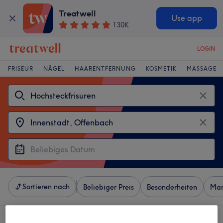
Treatwell
Use app
130K
LOGIN
FRISEUR
NÄGEL
HAARENTFERNUNG
KOSMETIK
MASSAGE
Sortieren nach
Beliebiger Preis
Besonderheiten
Mar
4 Salons die anbieten: