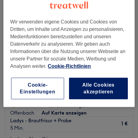
hochsteckfrisuren in der Nähe von Innenstadt, Offenbach
Wir verwenden eigene Cookies und Cookies von
Dritten, um Inhalte und Anzeigen zu personalisieren,
Medienfunktionen bereitzustellen und unseren
Datenverkehr zu analysieren. Wir geben auch
Informationen über die Nutzung unserer Webseite an
unsere Partner für soziale Medien, Werbung und
Analysen weiter.
Cookie-Richtlinien
Cookie-
Alle Cookies
Einstellungen
akzeptieren
Hair Atelier Maria Grisafi
4,9
101 Bewertungen
Offenbach
Auf Karte anzeigen
Ladys - Brautfrisur + Probe
1 €
5 Min.