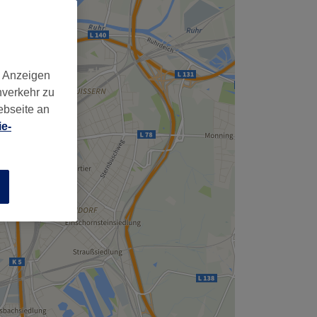
d Anzeigen
nverkehr zu
ebseite an
e-
n