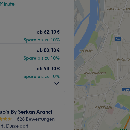
 Minute
n deiner Nähe? Dann ist der
ab
62,10 €
wie für dich gemacht. Hier
Spare bis zu 10%
unschfrisur wird mit
ab
80,10 €
Spare bis zu 10%
inden sich die
ab
98,10 €
stelle D-Kolpingplatz.
Spare bis zu 10%
erin und hat ihr Hobby zum
ut in die Arbeit.
ub's By Serkan Aranci
628 Bewertungen
l.
f, Düsseldorf