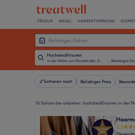
FRISEUR
NÄGEL
HAARENTFERNUNG
KOSMET
Hochsteckfrisuren
in der Nähe von Nordstraße, Düsseldorf
・
Beliebiges D
Sortieren nach
Beliebiger Preis
Besonde
16 Salons die anbieten:
hochsteckfrisuren in der 
Haarm
5,0
Derendor