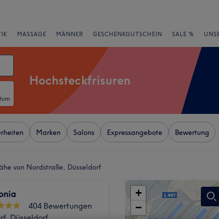
IK
MASSAGE
MÄNNER
GESCHENKGUTSCHEIN
SALE %
UNS
Hochsteckfrisuren
atum
rheiten
Marken
Salons
Expressangebote
Bewertung
Nähe von Nordstraße, Düsseldorf
+
onia
404 Bewertungen
−
f, Düsseldorf