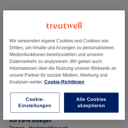
Montag
Geschlossen
Dienstag
10:00
–
19:00
Mittwoch
10:00
–
19:00
Donnerstag
10:00
–
19:00
Freitag
10:00
–
19:00
Wir verwenden eigene Cookies und Cookies von
Samstag
10:00
–
17:00
Dritten, um Inhalte und Anzeigen zu personalisieren,
Sonntag
Geschlossen
Medienfunktionen bereitzustellen und unseren
Datenverkehr zu analysieren. Wir geben auch
Informationen über die Nutzung unserer Webseite an
Suchst du einen ausgezeichneten Friseur in deiner Nähe?
unsere Partner für soziale Medien, Werbung und
Dann ist der Salon Madame & Monsieur in Frankfurt,
Analysen weiter.
Cookie-Richtlinien
Gallus wie für dich gemacht. Hier wirst du verwöhnt und
deine individuelle Wunschfrisur wird mit passender
Beratung gefunden. Komm vorbei und lass dich
Hair Studio Bruna
Cookie-
Alle Cookies
überzeugen.
Einstellungen
akzeptieren
4,7
1390 Bewertungen
Nächste öffentliche Verkehrsmittel:
Bockenheim, Frankfurt am Main
Nur vier Gehminuten entfernt befindet sich die
Auf Karte anzeigen
Straßenbahnhaltestelle Frankfurt (Main) Speyerer Straße.
Damen - Hochsteckfrisur ab