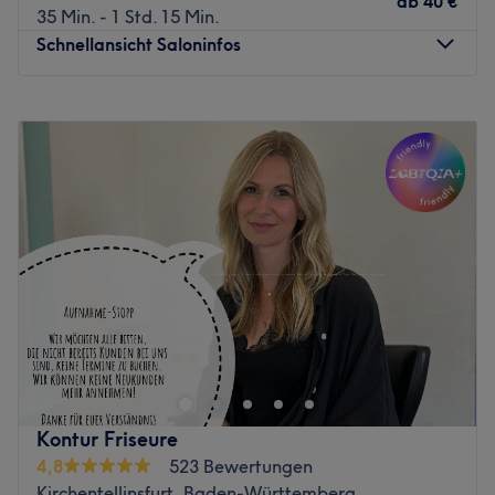
ab
40 €
35 Min. - 1 Std. 15 Min.
Schnellansicht Saloninfos
Montag
Geschlossen
Dienstag
08:00
–
18:00
Mittwoch
08:00
–
18:00
Donnerstag
08:00
–
18:00
Freitag
08:00
–
18:00
Samstag
Geschlossen
Sonntag
Geschlossen
Willkommen bei Jettenburger Frisurenmeisterei by
Christine Huiss in Kusterdingen, ein wahrer Geheimtipp
für alle die auf der Suche nach vielfältigen
Friseurdienstleistungen sind. Für Herren gibt es hier auch
professionelle Colorationen. Überzeuge dich selbst und
Kontur Friseure
buche deinen Termin direkt und unkompliziert über die
4,8
523 Bewertungen
Treatwell-App mit sofortiger Buchungsbestätigung.
Kirchentellinsfurt, Baden-Württemberg