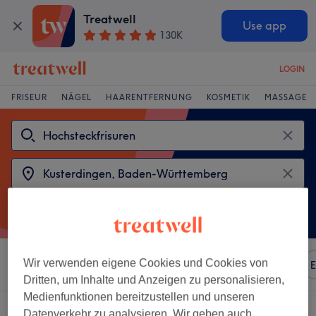
Treatwell
Use app
130K
LOGIN
FRISEUR
NÄGEL
HAARENTFERNUNG
KOSMETIK
MASSAGE
Wir verwenden eigene Cookies und Cookies von
Sortieren nach
Beliebiger Preis
Marken
Salons
E
Dritten, um Inhalte und Anzeigen zu personalisieren,
Medienfunktionen bereitzustellen und unseren
2 Salons die anbieten:
Datenverkehr zu analysieren. Wir geben auch