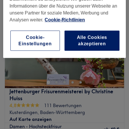
hochsteckfrisuren in der Nähe von Kusterdingen, Baden-Württemberg
Informationen über die Nutzung unserer Webseite an
unsere Partner für soziale Medien, Werbung und
Analysen weiter.
Cookie-Richtlinien
Cookie-
Alle Cookies
Einstellungen
akzeptieren
Jettenburger Frisurenmeisterei by Christine
Huiss
4,8
111 Bewertungen
Kusterdingen, Baden-Württemberg
Auf Karte anzeigen
Damen - Hochsteckfrisur