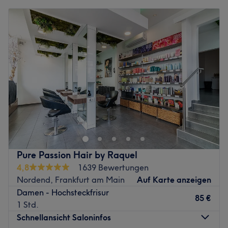
Montag
Geschlossen
Dienstag
10:00
–
18:00
Mittwoch
10:00
–
18:00
Donnerstag
10:00
–
18:00
Freitag
10:00
–
18:00
Samstag
10:00
–
18:00
Sonntag
Geschlossen
Mit Leidenschaft und Können arbeitet im Salon Almas
Beauty in der Innenstadt von Frankfurt am Main ein
engagiertes Team, welches dir neue Haarschnitte und
verschiedene moderne Stylings verleiht. In diesem
stilvollen Kosmetikstudio stehen deine individuellen
Pure Passion Hair by Raquel
Wünsche im Mittelpunkt, damit du eine entspannte
4,8
1639 Bewertungen
Auszeit vom Alltag genießen kannst. Neben den
Nordend, Frankfurt am Main
Auf Karte anzeigen
erstklassigen Friseurdienstleistungen werden auch
Damen - Hochsteckfrisur
verschiedene kosmetische Behandlungen wie Permanent
85 €
1 Std.
Make-up oder Microneedling mit höchster Präzision
Schnellansicht Saloninfos
angeboten. Bei dem umfangreichen Angebot findet sich