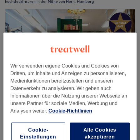
hochsteckfrisuren in der Nähe von Horn, Hamburg
Wir verwenden eigene Cookies und Cookies von
Dritten, um Inhalte und Anzeigen zu personalisieren,
Medienfunktionen bereitzustellen und unseren
Datenverkehr zu analysieren. Wir geben auch
Informationen über die Nutzung unserer Webseite an
Fahran and Friends
unsere Partner für soziale Medien, Werbung und
4,9
751 Bewertungen
Analysen weiter.
Cookie-Richtlinien
Blohms Park, Hamburg
Auf Karte anzeigen
Damen - Hochsteckfrisur
60 €
1 Std.
Cookie-
Alle Cookies
Einstellungen
akzeptieren
Schnellansicht Saloninfos