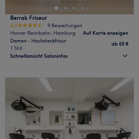
Sie sich vom professionellen und gut ausgebildeten
Mitarbeiterteam bei K2 Friseure einen frischen
Berrak Friseur
Haarschnitt verpassen. Das Team von K2 Friseure freut
4,5
9 Bewertungen
sich auf Ihren Besuch!
Horner Rennbahn, Hamburg
Auf Karte anzeigen
Zurück zur Salonansicht
Damen - Hochsteckfrisur
ab
65 €
1 Std.
Schnellansicht Saloninfos
Montag
10:00
–
19:00
Dienstag
10:00
–
19:00
Mittwoch
10:00
–
19:00
Donnerstag
10:00
–
19:00
Freitag
10:00
–
19:00
Samstag
10:00
–
16:00
Sonntag
Geschlossen
Bei
Berrak Friseur
stehen Sie und Ihr persönlicher Stil im