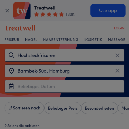
Treatwell
Use app
130K
LOGIN
FRISEUR
NÄGEL
HAARENTFERNUNG
KOSMETIK
MASSAGE
Sortieren nach
Beliebiger Preis
Besonderheiten
Mar
9 Salons die anbieten: