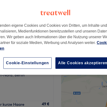
enden eigene Cookies und Cookies von Dritten, um Inhalte un
69 €
nalisieren, Medienfunktionen bereitzustellen und unseren Date
ren. Wir geben auch Informationen über die Nutzung unserer W
artner für soziale Medien, Werbung und Analysen weiter.
Cooki
ien
ut
Cookie-Einstellungen
Alle Cookies akzeptiere
64 Bewertungen
f-Nord, Berlin
rlin. In diesem Friseursalon
49 €
ür kurze Haare
mit hochwertigen