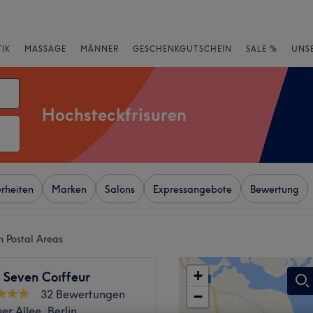
IK
MASSAGE
MÄNNER
GESCHENKGUTSCHEIN
SALE %
UNS
Hochsteckfrisuren
rheiten
Marken
Salons
Expressangebote
Bewertung
in Postal Areas
+
 Seven Coıffeur
32 Bewertungen
−
er Allee, Berlin