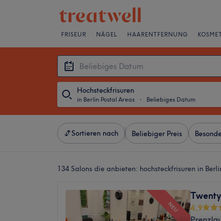
FRISEUR
NÄGEL
HAARENTFERNUNG
KOSMET
Hochsteckfrisuren
in Berlin Postal Areas
・
Beliebiges Datum
Sortieren nach
Beliebiger Preis
Besonde
134 Salons die anbieten:
hochsteckfrisuren in Berl
Twenty
NEU
4,9
Prenzlau