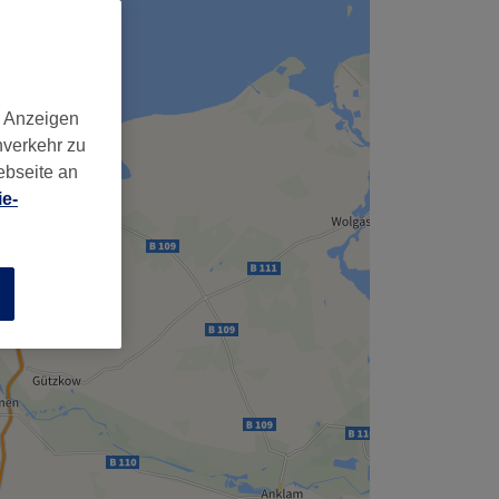
d Anzeigen
nverkehr zu
ebseite an
e-
n