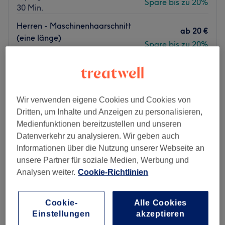
Spare bis zu 20%
30 Min.
Herren - Maschinenhaarschnitt
ab
20 €
(eine länge)
Spare bis zu 20%
20 Min.
ab
8 €
Herren - Nacken ausbessern ab
15 Min.
Spare bis zu 20%
Schnellansicht Saloninfos
Wir verwenden eigene Cookies und Cookies von
Dritten, um Inhalte und Anzeigen zu personalisieren,
Montag
09:00
–
19:00
Medienfunktionen bereitzustellen und unseren
Dienstag
09:00
–
19:00
Datenverkehr zu analysieren. Wir geben auch
Mittwoch
09:00
–
19:00
Informationen über die Nutzung unserer Webseite an
Donnerstag
09:00
–
19:00
unsere Partner für soziale Medien, Werbung und
Freitag
09:00
–
19:00
Analysen weiter.
Cookie-Richtlinien
Samstag
09:00
–
17:00
Sonntag
Geschlossen
Cookie-
Alle Cookies
Einstellungen
akzeptieren
Lust auf tolle Haarschnitte und moderne Farben? Komm