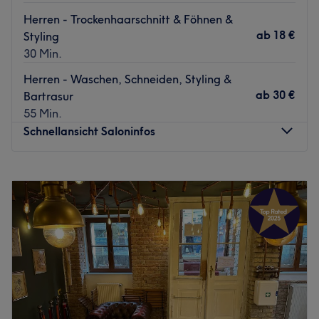
Herren - Trockenhaarschnitt & Föhnen &
ab
18 €
Styling
30 Min.
Herren - Waschen, Schneiden, Styling &
ab
30 €
Bartrasur
55 Min.
Schnellansicht Saloninfos
Montag
10:00
–
19:00
Dienstag
10:00
–
19:00
Mittwoch
10:00
–
19:00
Donnerstag
10:00
–
19:00
Freitag
10:00
–
19:00
Samstag
10:00
–
19:00
Sonntag
Geschlossen
Du bist auf der Suche nach einem Friseur, der mit seiner