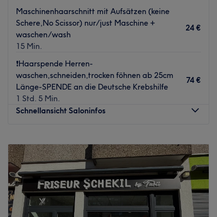
hat man das Gefühl sich mit guten Freunden zu
Maschinenhaarschnitt mit Aufsätzen (keine
unterhalten.
Schere,No Scissor) nur/just Maschine +
24 €
waschen/wash
Was uns an dem Salon gefällt:
15 Min.
Atmosphäre: Lebendig, modern, freundlich.
Expertise: Haarstyling & Coloration.
❗️Haarspende Herren-
Extras: einfach zu erreichen mit den Öffis!
waschen,schneiden,trocken föhnen ab 25cm
74 €
Zurück zur Salonansicht
Länge-SPENDE an die Deutsche Krebshilfe
1 Std. 5 Min.
Schnellansicht Saloninfos
Montag
10:00
–
20:00
Dienstag
10:00
–
19:00
Mittwoch
10:00
–
19:00
Donnerstag
10:00
–
19:00
Freitag
10:00
–
20:00
Samstag
09:00
–
16:00
Sonntag
Geschlossen