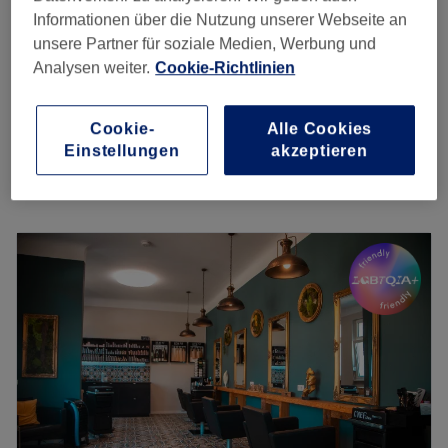
Orient Paket Herren-
40 €
Informationen über die Nutzung unserer Webseite an
Haarschnitt/Rasur/Augenbrauen zupfen
50 €
unsere Partner für soziale Medien, Werbung und
1 Std. 5 Min.
Analysen weiter.
Cookie-Richtlinien
Herren - Haarschnitt Lang waschen Schneiden
25 €
Styling
Cookie-
Alle Cookies
30 Min.
Einstellungen
akzeptieren
Schnellansicht Saloninfos
Montag
09:00
–
20:00
Dienstag
09:00
–
20:00
Mittwoch
09:00
–
20:00
Donnerstag
09:00
–
20:00
Freitag
09:00
–
20:00
Samstag
09:00
–
20:00
Sonntag
Geschlossen
Ein neuer Look, ein frisches Gefühl – im Salon Orientstyle
Friseur Barber steht deine Schönheit im Mittelpunkt. Ob