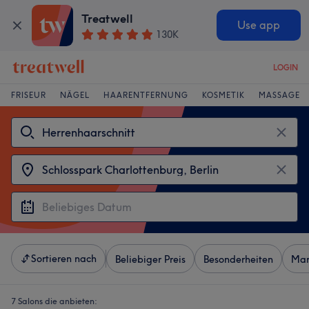
Treatwell
Use app
130K
LOGIN
FRISEUR
NÄGEL
HAARENTFERNUNG
KOSMETIK
MASSAGE
Sortieren nach
Beliebiger Preis
Besonderheiten
Mar
7 Salons die anbieten: