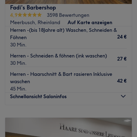
Fadi's Barbershop
4,9
3598 Bewertungen
Meerbusch, Rheinland
Auf Karte anzeigen
Herren -(bis 18Jahre alt) Waschen, Schneiden &
24 €
Föhnen
30 Min.
Herren - Schneiden & föhnen (ink waschen)
27 €
30 Min.
Herren - Haarschnitt & Bart rasieren Inklusive
42 €
waschen
45 Min.
Schnellansicht Saloninfos
Montag
12:00
–
19:00
Dienstag
09:00
–
19:00
Mittwoch
09:00
–
19:00
Donnerstag
09:00
–
19:00