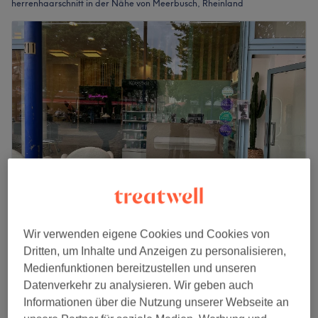
herrenhaarschnitt in der Nähe von Meerbusch, Rheinland
My Cut Friseursalon - Meerbusch
Wir verwenden eigene Cookies und Cookies von
4,8
2581 Bewertungen
Dritten, um Inhalte und Anzeigen zu personalisieren,
Meerbusch, Rheinland
Auf Karte anzeigen
Medienfunktionen bereitzustellen und unseren
Herren - Trockenhaarschnitt
21 €
Datenverkehr zu analysieren. Wir geben auch
20 Min.
Informationen über die Nutzung unserer Webseite an