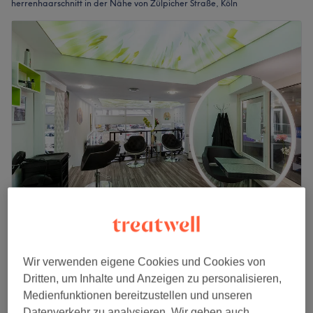
herrenhaarschnitt in der Nähe von Zülpicher Straße, Köln
Hairmoody
4,7
870 Bewertungen
Hiroshima-Nagasaki-Park, Köln
Wir verwenden eigene Cookies und Cookies von
Auf Karte anzeigen
Dritten, um Inhalte und Anzeigen zu personalisieren,
Herren - Schneiden, Föhnen & Styling
Medienfunktionen bereitzustellen und unseren
25 €
30 Min.
Datenverkehr zu analysieren. Wir geben auch