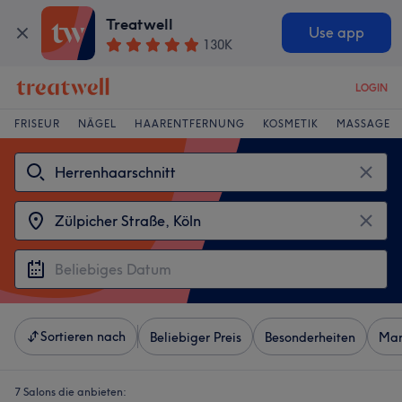
Treatwell
Use app
130K
LOGIN
FRISEUR
NÄGEL
HAARENTFERNUNG
KOSMETIK
MASSAGE
Sortieren nach
Beliebiger Preis
Besonderheiten
Mar
7 Salons die anbieten: