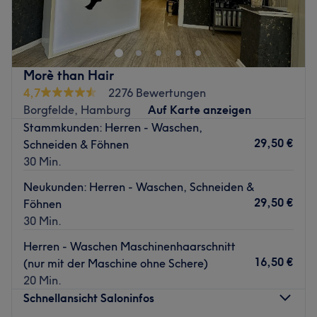
Zurück zur Salonansicht
Friseursalon in Hamburg. Mit seiner zentralen Lage ist er
leicht zu erreichen und bietet den Kunden einen
ausgezeichneten Service in einer angenehmen
Umgebung.
Morè than Hair
Nächste öffentliche Verkehrsmittel:
4,7
2276 Bewertungen
Die Haltestelle Bauerberg befindet sich nur eine
Borgfelde, Hamburg
Auf Karte anzeigen
Gehminute vom Salon entfernt.
Stammkunden: Herren - Waschen,
29,50 €
Schneiden & Föhnen
Das Team
30 Min.
Der Salon verfügt über ein kleines Team von Mitarbeitern,
die sich um die Kunden kümmern. Sie sind alle
Neukunden: Herren - Waschen, Schneiden &
hochqualifiziert und engagiert, um sicherzustellen, dass
29,50 €
Föhnen
jeder Kunde die bestmögliche Erfahrung macht.
30 Min.
Was uns an dem Salon gefällt
Herren - Waschen Maschinenhaarschnitt
Atmosphäre: Klassisch, modern, trendbewusst
16,50 €
(nur mit der Maschine ohne Schere)
Expertise: Haarschnitte & Colorationen, Haarpflege,
20 Min.
Styling
Schnellansicht Saloninfos
Produkte und Produktmarken: Hochwertige Produkte