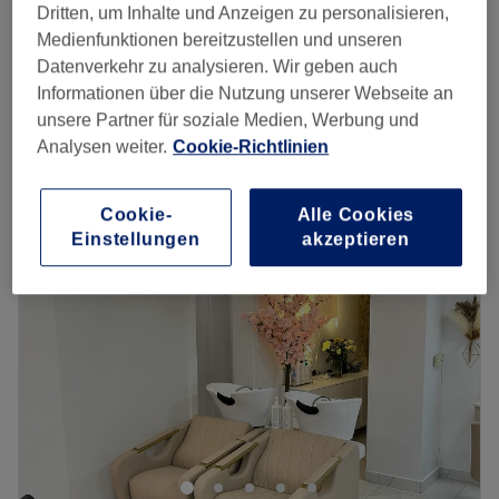
Herren Haarschnitt mit Waschen
Dritten, um Inhalte und Anzeigen zu personalisieren,
ab
38 €
30 Min.
Medienfunktionen bereitzustellen und unseren
Datenverkehr zu analysieren. Wir geben auch
Herren - Haarschnitt inkl. Kopfmassage
ab
40 €
Informationen über die Nutzung unserer Webseite an
40 Min.
unsere Partner für soziale Medien, Werbung und
Schnellansicht Saloninfos
Analysen weiter.
Cookie-Richtlinien
Montag
Geschlossen
Dienstag
09:00
–
19:00
Cookie-
Alle Cookies
Mittwoch
09:00
–
19:00
Einstellungen
akzeptieren
Donnerstag
09:00
–
19:00
Freitag
09:00
–
19:00
Samstag
09:00
–
14:00
Sonntag
Geschlossen
Wer auf der Suche nach einem Friseursalon ist, der
handwerklich ausgereifte Schnitttechniken und
individuelle Beratung anbietet, ist bei 'Das
Friseurhandwerk' in Frankfurt genau richtig. Der Salon