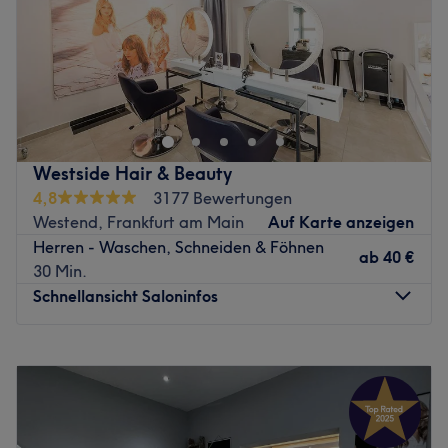
Sonntag
Geschlossen
Schönheit und Wohlbefinden von Kopf bis Fuß! Seit
mehreren Jahren bereits vertrauen die Kundinnen und
Kunden in Frankfurt-Nordend der höchsten
Friseurhandwerkskunst des Salons Golden Hair&Beauty in
der Eschersheimer Landstraße. Den besonderen Charme
Westside Hair & Beauty
des Salons machen die Natürlichkeit und große
4,8
3177 Bewertungen
Herzlichkeit des Teams aus. Dabei stehen Leistungen und
Westend, Frankfurt am Main
Auf Karte anzeigen
Preise in einem ausgewogenen Verhältnis. Buche jetzt
Herren - Waschen, Schneiden & Föhnen
deinen Wunschtermin und deine Wunschbehandlung
ab
40 €
30 Min.
ganz einfach und schnell online auf Treatwell!
Schnellansicht Saloninfos
Der Salon Golden Hair&Beauty ist ein lebendiger
Stadtteilfriseur für alle Frankfurterinnen und Frankfurt in
Montag
Geschlossen
Nordend-West und selbstverständlich darüber hinaus. Du
Dienstag
09:00
–
19:00
erhältst alle friseurspezifischen Arbeiten in guter
Mittwoch
09:00
–
19:00
handwerklicher Qualität – egal ob Schnitt, Dauerwelle,
Donnerstag
09:00
–
18:00
Farbe oder Frisur. Außerdem sind Kinder immer herzlich
Freitag
09:00
–
19:00