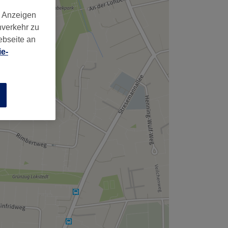
,
d Anzeigen
nverkehr zu
ebseite an
e-
n