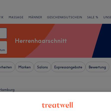
IK
MASSAGE
MÄNNER
GESCHENKGUTSCHEIN
SALE %
UNS
Herrenhaarschnitt
atum
rheiten
Marken
Salons
Expressangebote
Bewertung
, Hamburg
+
Gepflegte Männer,
traße
−