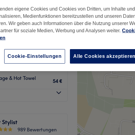
878 Bewertungen
enden eigene Cookies und Cookies von Dritten, um Inhalte un
raße, Hamburg
nalisieren, Medienfunktionen bereitzustellen und unseren Date
ren. Wir geben auch Informationen über die Nutzung unserer W
artner für soziale Medien, Werbung und Analysen weiter.
Cooki
ien
26 €
Cookie-Einstellungen
Alle Cookies akzeptiere
29 €
sage & Hot Towel
54 €
 Stylist
989 Bewertungen