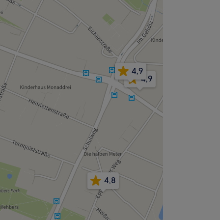
4,9
4,9
4,8