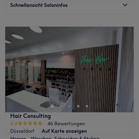
Schnellansicht Saloninfos
Montag
10:00
–
19:00
Dienstag
10:00
–
19:00
Mittwoch
10:00
–
19:00
Donnerstag
10:00
–
19:00
Freitag
10:00
–
19:00
Samstag
09:00
–
16:00
Sonntag
Geschlossen
Im Herzen Pempelforts und nicht unweit der bekannten
Nordstraße befindet sich der Friseursalon Haar
Revolution mit revolutionären Services. Neugierige, die
ihr Haar lieben und es dementsprechend behandeln
wollen, sind hier goldrichtig. Buche deinen Wunschtermin
Hair Consulting
jetzt ganz entspannt online über Treatwell und freue dich
4,8
46 Bewertungen
auf deine eigene Haar-Revolution.
Düsseldorf
Auf Karte anzeigen
Herren - Waschen, Schneiden & Styling