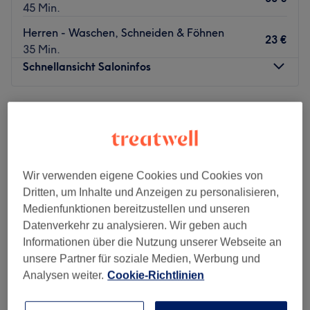
45 Min.
Herren - Waschen, Schneiden & Föhnen
23 €
35 Min.
Schnellansicht Saloninfos
Montag
10:00
–
19:00
Dienstag
10:00
–
19:00
Mittwoch
10:00
–
19:00
Donnerstag
10:00
–
19:00
Freitag
10:00
–
19:00
Wir verwenden eigene Cookies und Cookies von
Samstag
10:00
–
18:00
Dritten, um Inhalte und Anzeigen zu personalisieren,
Sonntag
Geschlossen
Medienfunktionen bereitzustellen und unseren
Datenverkehr zu analysieren. Wir geben auch
Gönne dir eine Auszeit und einen neuen Haarschnitt im
Informationen über die Nutzung unserer Webseite an
renommierten Barbershop Iboo´s Barber Club in
unsere Partner für soziale Medien, Werbung und
Düsseldorf. Ob Fade Cut, Bart Trimmen oder Waxing, hier
Analysen weiter.
Cookie-Richtlinien
findest du genau das Richtige. Lehne dich entspannt
zurück und genieße die Auszeit, du hast sie dir verdient!