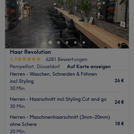
Produkte und Produktmarken: Redken, Augenmanufaktur.
Sonntag
Geschlossen
Extras: Kostenloses WLAN und Getränke,
kinderfreundlich, Haustiere erlaubt, klimatisiert.
Haut lieben, Haut beobachten, Haut pflegen und nur von
Zurück zur Salonansicht
den besten Produkten und Zutaten küssen lassen! Dein
Haut-Coach in der Schloßstraße 6 in Düsseldorf-
Pempelfort macht genau das! Ob jung oder alt, deine
Haut hat auch mal eine Auszeit verdient! Finde deinen
Haar Revolution
Wunschtermin jetzt ganz einfach online oder per App
4,9
6281 Bewertungen
über Treatwell und zeig deiner Haut, wie sehr du sie
Pempelfort, Düsseldorf
Auf Karte anzeigen
schätzt.
Herren - Waschen, Schneiden & Föhnen
Zurück zur Salonansicht
26 €
incl.Styling
30 Min.
Herren - Haarschnitt incl.Styling Cut and go
24 €
30 Min.
Herren - Maschinenhaarschnitt (3mm-20mm)
18 €
ohne Schere
20 Min.