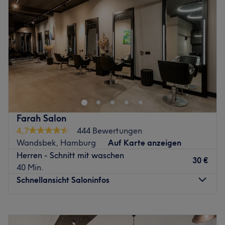
Donnerstag
09:00
–
18:30
alkoholische Getränke, kostenloses WLAN, Haustiere
Freitag
09:00
–
18:30
erlaubt.
Samstag
09:00
–
16:00
Zurück zur Salonansicht
Sonntag
Geschlossen
Modische Haarschnitte und trendige Farbauswahlen
findest du im Friseursalon Top Hair in der Gurlittstraße 33
im Stadteil St. Georg in Hamburg. Inhaberin Chris
Dimitriadou und ihr Team an Friseur- und Beauty-
Experten beraten und betreuen ihre Kunden umfassend.
Farah Salon
Jeden Tag versprühen die motivierten Mitarbeiter
4,7
444 Bewertungen
Kreativität und bringen ausgefallene und innovative
Wandsbek, Hamburg
Auf Karte anzeigen
Ideen mit in den Salon. Überzeug' dich einfach selbst mit
Herren - Schnitt mit waschen
deinem Wunschtermin. Den bekommst du einfach und
30 €
40 Min.
bequem mit Treatwell!
Schnellansicht Saloninfos
Mit dem Streben nach kontinuierlicher Verbesserung der
Zufriedenheit der Besucher widmen sich die kompetenten
Montag
10:00
–
18:00
Friseure vollkommen dem Wohl Ihrer Haare. Egal ob
Dienstag
10:00
–
18:00
klassische oder ausgefallene Haarschnitte oder Farben.