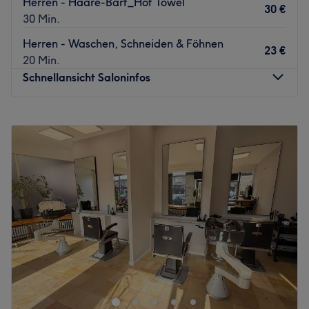
Herren - Haare-Bart_Hot Towel
30 €
30 Min.
Herren - Waschen, Schneiden & Föhnen
23 €
20 Min.
Schnellansicht Saloninfos
Montag
09:00
–
19:00
Dienstag
09:00
–
19:00
Mittwoch
09:00
–
19:00
Donnerstag
09:00
–
19:00
Freitag
09:00
–
19:00
Samstag
09:00
–
19:00
Sonntag
Geschlossen
Willkommen bei Ezzo's Barbier in Hamburg-Dulsberg –
deinem Ort für moderne Herrenhaarschnitte, präzise
Bartpflege und echte Barbershop-Kultur. In entspannter
Atmosphäre verbindet das Team traditionelles Handwerk