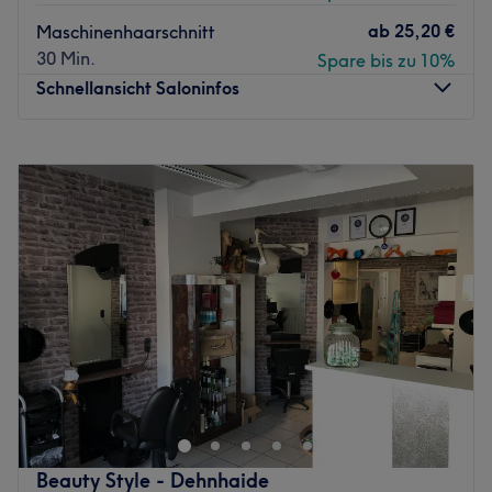
ab
25,20 €
Maschinenhaarschnitt
30 Min.
Spare bis zu 10%
Schnellansicht Saloninfos
Montag
13:00
–
19:00
Dienstag
10:00
–
19:00
Mittwoch
10:00
–
19:00
Donnerstag
10:00
–
19:00
Freitag
10:00
–
19:00
Samstag
10:00
–
18:00
Sonntag
Geschlossen
Momo´s Room ist ein ruhiger, moderner Friseursalon mit
Fokus auf individuelle Beratung, präzises Haarhandwerk
und entspannte Wohlfühlmomente – dein persönlicher
Rückzugsort für hochwertige Haarschnitte und natürliche
Looks.
Beauty Style - Dehnhaide