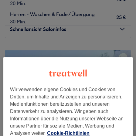
20 Min.
Herren - Waschen & Fade / Übergang
25 €
30 Min.
Schnellansicht Saloninfos
Montag
10:00
–
19:00
Dienstag
10:00
–
19:00
Mittwoch
10:00
–
19:00
Donnerstag
10:00
–
19:00
Freitag
10:00
–
19:00
Samstag
10:00
–
17:00
Sonntag
Geschlossen
Wir verwenden eigene Cookies und Cookies von
Dritten, um Inhalte und Anzeigen zu personalisieren,
Medienfunktionen bereitzustellen und unseren
Bringen dich deine Haare langsam zur Verzweiflung oder
Datenverkehr zu analysieren. Wir geben auch
hast du einfach mal Lust auf eine Veränderung? Bei
Informationen über die Nutzung unserer Webseite an
Cutstory in Bremen bist du dafür genau an der richtigen
unsere Partner für soziale Medien, Werbung und
Adresse. Ob Olaplex-Behandlung oder stylischer
Analysen weiter.
Cookie-Richtlinien
Haarschnitt. Hier bleibt kein Wunsch offen.