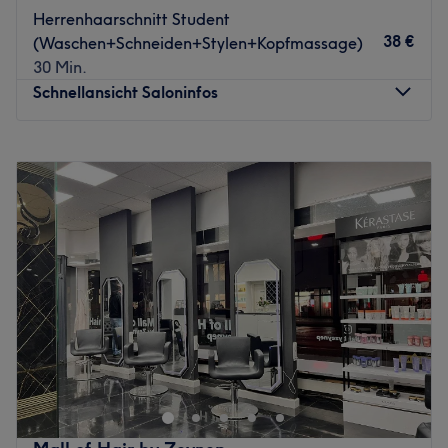
Wir arbeiten mit hochwertigen Produkten von
Herrenhaarschnitt Student
KEVIN.MURPHY
, die für innovative Technologien,
38 €
(Waschen+Schneiden+Stylen+Kopfmassage)
pflegende Inhaltsstoffe und umweltbewusste
30 Min.
Formulierungen stehen. Für gesundes, glänzendes Haar
Schnellansicht Saloninfos
und Ergebnisse, die überzeugen.
Zurück zur Salonansicht
Montag
Geschlossen
Dienstag
10:00
–
18:00
Mittwoch
10:00
–
18:00
Donnerstag
10:00
–
18:00
Freitag
10:00
–
18:00
Samstag
10:00
–
14:00
Sonntag
Geschlossen
STUDIO Nº8 - lockeres Allround-Friseur Atelier, erfüllt mit
professioneller Leidenschaft sämtliche Wünsche rund ums
typgerechte Aussehen. Ob modische Kurzhaarschnitte,
elegante Hochsteckfrisuren, waschen, föhnen oder
Coloration und Make-up. In allen Varianten – für jeden