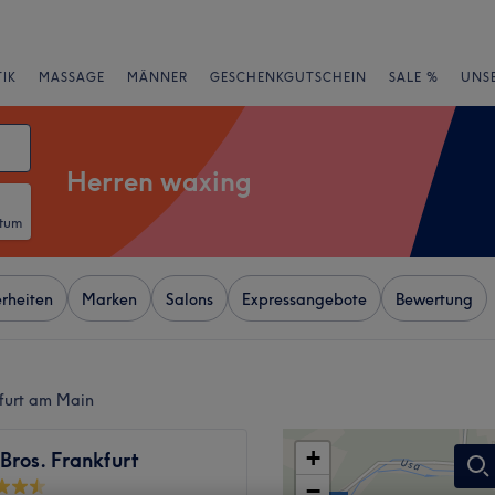
IK
MASSAGE
MÄNNER
GESCHENKGUTSCHEIN
SALE %
UNS
Herren waxing
atum
rheiten
Marken
Salons
Expressangebote
Bewertung
kfurt am Main
+
Bros. Frankfurt
−