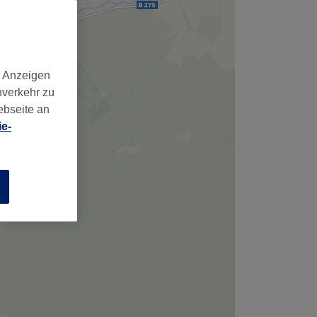
,
d Anzeigen
nverkehr zu
ebseite an
e-
n