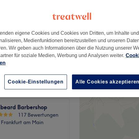
wertungen
im, Frankfurt am Main
enden eigene Cookies und Cookies von Dritten, um Inhalte un
nalisieren, Medienfunktionen bereitzustellen und unseren Date
Bereich)
3 €
ren. Wir geben auch Informationen über die Nutzung unserer W
artner für soziale Medien, Werbung und Analysen weiter.
Cooki
ien
8 €
Cookie-Einstellungen
Alle Cookies akzeptiere
beard Barbershop
117 Bewertungen
 Frankfurt am Main