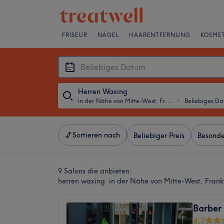
FRISEUR
NÄGEL
HAARENTFERNUNG
KOSMET
Herren Waxing
in der Nähe von Mitte-West, Frankfurt am Main
・
Beliebiges D
Sortieren nach
Beliebiger Preis
Besonde
9 Salons die anbieten:
herren waxing in der Nähe von Mitte-West, Fran
Barber 
4,7