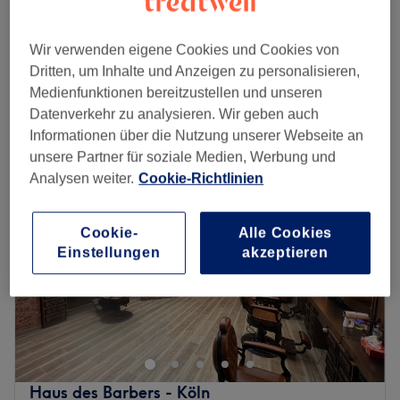
ab
1,50 €
Herren Waxing - Ohren
10 Min.
Spare bis zu 50%
Wir verwenden eigene Cookies und Cookies von
Dritten, um Inhalte und Anzeigen zu personalisieren,
Schnellansicht Saloninfos
Medienfunktionen bereitzustellen und unseren
Datenverkehr zu analysieren. Wir geben auch
Montag
09:00
–
19:00
Informationen über die Nutzung unserer Webseite an
Dienstag
09:00
–
19:00
unsere Partner für soziale Medien, Werbung und
Mittwoch
09:00
–
19:00
Analysen weiter.
Cookie-Richtlinien
Donnerstag
09:00
–
19:00
Freitag
09:00
–
19:00
Samstag
09:00
–
18:00
Cookie-
Alle Cookies
Sonntag
Geschlossen
Einstellungen
akzeptieren
Mahdi Friseur Salon in Köln ist ein Ort, an dem jedes
Detail zählt. Hier werden Looks kreiert, die die natürliche
Schönheit und Individualität der Kund:innen
unterstreichen. Gearbeitet wird ausschließlich mit
professioneller Haarpflege, die individuell auf dein Haar
Haus des Barbers - Köln