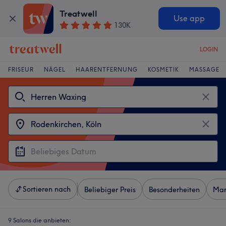
Treatwell
Use app
130K
LOGIN
FRISEUR
NÄGEL
HAARENTFERNUNG
KOSMETIK
MASSAGE
Sortieren nach
Beliebiger Preis
Besonderheiten
Mar
9 Salons die anbieten: