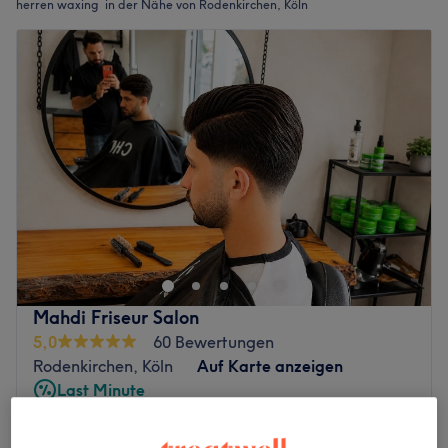
herren waxing in der Nähe von Rodenkirchen, Köln
Mahdi Friseur Salon
5,0
60 Bewertungen
Rodenkirchen, Köln
Auf Karte anzeigen
Last Minute
ab
1 €
Herren Waxing - Nase
15 Min.
Spare bis zu 50%