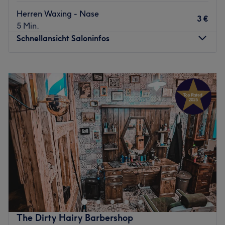
Herren Waxing - Nase
3 €
5 Min.
Schnellansicht Saloninfos
Montag
10:00
–
20:00
Dienstag
10:00
–
20:00
Mittwoch
10:00
–
20:00
Donnerstag
10:00
–
20:00
Freitag
10:00
–
20:00
Samstag
10:00
–
20:00
Sonntag
Geschlossen
Cheick‘s Hair in Frankfurt am Main ist ein Ort, an dem
jedes Detail zählt. Hier werden Looks kreiert, die die
natürliche Schönheit und Individualität der Kund:innen
unterstreichen. Gearbeitet wird ausschließlich mit
professioneller Haarpflege, die individuell auf dein Haar
The Dirty Hairy Barbershop
abgestimmt wird - damit es gesund, glänzend und