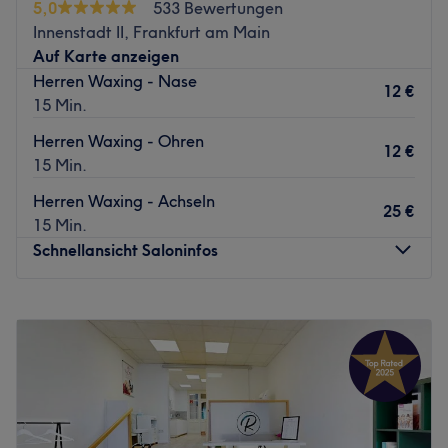
5,0
533 Bewertungen
Innenstadt II, Frankfurt am Main
Auf Karte anzeigen
Herren Waxing - Nase
12 €
15 Min.
Herren Waxing - Ohren
12 €
15 Min.
Herren Waxing - Achseln
25 €
15 Min.
Schnellansicht Saloninfos
Montag
08:00
–
18:00
Dienstag
08:00
–
18:00
Mittwoch
Geschlossen
Donnerstag
08:00
–
18:00
Freitag
08:00
–
18:00
Samstag
Geschlossen