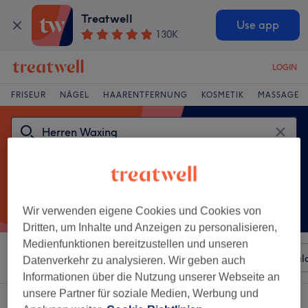
Treatwell
Use app
130K
LOGIN
FRISEUR
NÄGEL
HAARENTFERNUNG
KOSMETIK
MASSAGE
Wir verwenden eigene Cookies und Cookies von
Dritten, um Inhalte und Anzeigen zu personalisieren,
Medienfunktionen bereitzustellen und unseren
Sortieren nach
Beliebiger Preis
Besonderheiten
Sal
Datenverkehr zu analysieren. Wir geben auch
Informationen über die Nutzung unserer Webseite an
unsere Partner für soziale Medien, Werbung und
Ein Salon, der anbietet: