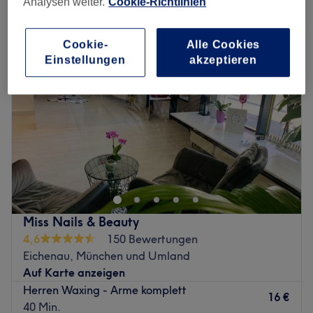
Analysen weiter.
Cookie-Richtlinien
herren waxing in Eichenau, München und Umland
Cookie-
Alle Cookies
Einstellungen
akzeptieren
Miss Nails & Beauty
4,6
150 Bewertungen
Eichenau, München und Umland
Auf Karte anzeigen
Herren Waxing - Arme komplett
16 €
40 Min.