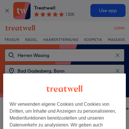
Treatwell
Use app
130K
LOGIN
FRISEUR
NÄGEL
HAARENTFERNUNG
KOSMETIK
MASSAGE
Wir verwenden eigene Cookies und Cookies von
Sortieren nach
Beliebiger Preis
Salons
Expressange
Dritten, um Inhalte und Anzeigen zu personalisieren,
Medienfunktionen bereitzustellen und unseren
Datenverkehr zu analysieren. Wir geben auch
2 Salons die anbieten: