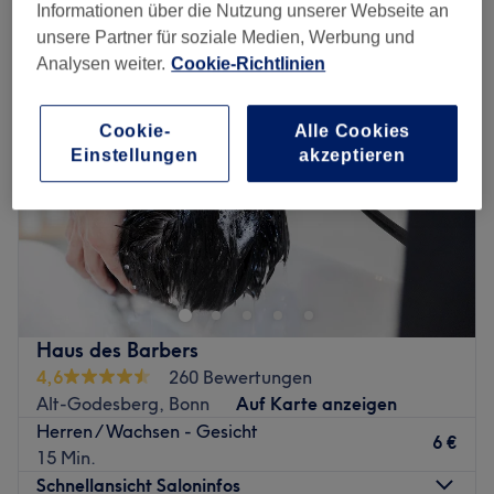
herren waxing in der Nähe von Bad Godesberg, Bonn
Informationen über die Nutzung unserer Webseite an
unsere Partner für soziale Medien, Werbung und
Analysen weiter.
Cookie-Richtlinien
Cookie-
Alle Cookies
Einstellungen
akzeptieren
Haus des Barbers
4,6
260 Bewertungen
Alt-Godesberg, Bonn
Auf Karte anzeigen
Herren / Wachsen - Gesicht
6 €
15 Min.
Schnellansicht Saloninfos