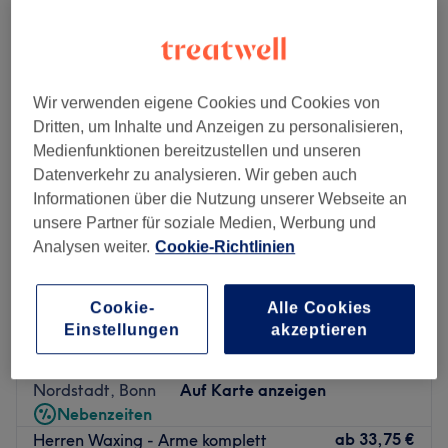
herren waxing in der Nähe von Beuel-Mitte, Bonn
Wir verwenden eigene Cookies und Cookies von
Dritten, um Inhalte und Anzeigen zu personalisieren,
Medienfunktionen bereitzustellen und unseren
Datenverkehr zu analysieren. Wir geben auch
Informationen über die Nutzung unserer Webseite an
unsere Partner für soziale Medien, Werbung und
Analysen weiter.
Cookie-Richtlinien
Cookie-
Alle Cookies
Akupressur & Reflexzonen Massagen Tran
Einstellungen
akzeptieren
Quoc Sung
4,7
134 Bewertungen
Nordstadt, Bonn
Auf Karte anzeigen
Nebenzeiten
ab
33,75 €
Herren Waxing - Arme komplett