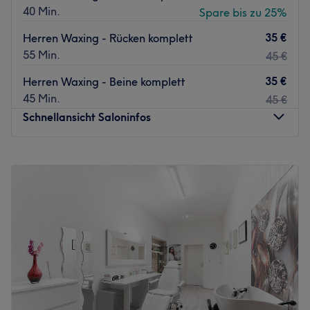
40 Min.
Spare bis zu 25%
35 €
Herren Waxing - Rücken komplett
55 Min.
45 €
35 €
Herren Waxing - Beine komplett
45 Min.
45 €
Schnellansicht Saloninfos
Montag
Geschlossen
Dienstag
10:00
–
19:00
Mittwoch
Geschlossen
Donnerstag
Geschlossen
Freitag
Geschlossen
Samstag
Geschlossen
Sonntag
Geschlossen
Du hattest einen stressigen Tag und sehnst dich nach
innerer Ausgeglichenheit? Dann statte dem Studio