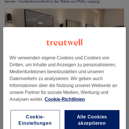
herren - trockenhaarschnitt in der Nähe von Mitte, Leipzig
Wir verwenden eigene Cookies und Cookies von
Dritten, um Inhalte und Anzeigen zu personalisieren,
Medienfunktionen bereitzustellen und unseren
Datenverkehr zu analysieren. Wir geben auch
Informationen über die Nutzung unserer Webseite an
Vogue Hair Studio
unsere Partner für soziale Medien, Werbung und
4,8
897 Bewertungen
Analysen weiter.
Cookie-Richtlinien
Zentrum-Südost, Leipzig
Auf Karte anzeigen
Nebenzeiten
Cookie-
Alle Cookies
Herren - Maschinenhaarschnitt
ab
20 €
Einstellungen
akzeptieren
(eine länge)