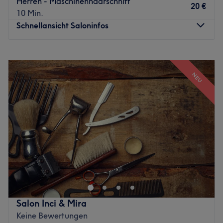
Herren - Maschinenhaarschnitt
20 €
10 Min.
Schnellansicht Saloninfos
Montag
09:00
–
20:00
Dienstag
09:00
–
20:00
NEU
Mittwoch
09:00
–
20:00
Donnerstag
09:00
–
20:00
Freitag
09:00
–
20:00
Samstag
09:00
–
20:00
Sonntag
Geschlossen
Im modernen Salon im Leipziger Hauptbahnhof bietet
King Cut exklusive Barber‑Services in stilvoller
Atmosphäre. Das Angebot reicht von präzisen
Haarschnitten bis zur klassischen Bartpflege, kombiniert
mit entspannender Wellness wie der traditionellen
Salon Inci & Mira
japanischen Kopfmassage – sogenannte Head Spa –, die
Keine Bewertungen
Kopfhaut und Haar revitalisiert. Perfekt für alle, die Wert