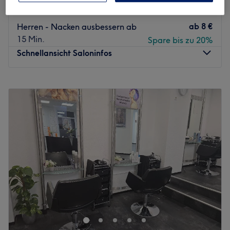
Spare bis zu 20%
20 Min.
ab
8 €
Herren - Nacken ausbessern ab
15 Min.
Spare bis zu 20%
Schnellansicht Saloninfos
Montag
09:00
–
19:00
Dienstag
09:00
–
19:00
Mittwoch
09:00
–
19:00
Donnerstag
09:00
–
19:00
Freitag
09:00
–
19:00
Samstag
09:00
–
17:00
Sonntag
Geschlossen
Lust auf tolle Haarschnitte und moderne Farben? Komm
im Vogue Hair Studio in Leipzig, Zentrum-Südost, vorbei
und suche dir aus dem vielfältigen Angebot das Passende
für dich heraus. Ob Hochsteckfrisur, Balayage oder
Ansatzfarbe, hier wird dein Haar mit viel Liebe und