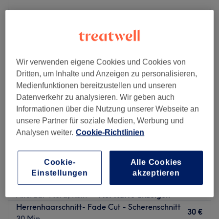
Montag
10:00
–
14:00
Dienstag
11:00
–
19:00
Mittwoch
10:00
–
19:00
Donnerstag
11:00
–
19:00
Wir verwenden eigene Cookies und Cookies von
Freitag
10:00
–
19:00
Dritten, um Inhalte und Anzeigen zu personalisieren,
Samstag
10:00
–
17:00
Medienfunktionen bereitzustellen und unseren
Sonntag
Geschlossen
Datenverkehr zu analysieren. Wir geben auch
Informationen über die Nutzung unserer Webseite an
Echte Männer Sache! Im Barber Aram Barbershop in Köln,
unsere Partner für soziale Medien, Werbung und
Altstadt-Nord findet jeder Mann den passenden Service,
Analysen weiter.
Cookie-Richtlinien
ganz nach seinen Wünschen. Ob trendige Haarstylings
oder klassische Rasur, das breitgefächerte Angebot lässt
Cookie-
Alle Cookies
keine Wünsche offen. Du findest den Salon ganz einfach
Haircreation by RK
Einstellungen
akzeptieren
ab der Station Heumarkt.
4,9
606 Bewertungen
Nächste öffentliche Verkehrsmittel:
Altstadt-Nord, Köln
Auf Karte anzeigen
Die Station Heumarkt ist direkt um die Ecke.
Herrenhaarschnitt- Fade Cut - Scherenschnitt
30 €
30 Min.