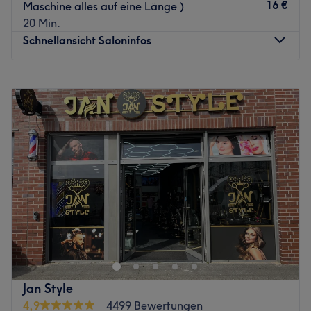
16 €
Maschine alles auf eine Länge )
Das sympathische und kreative Team des Shops
20 Min.
überzeugt mit Präzision und Fachwissen und versteht sein
Schnellansicht Saloninfos
Handwerk. Hier begibst du dich in die besten Hände und
kannst dich entspannt zurücklehnen.
Montag
09:00
–
19:00
Was uns an dem Salon gefällt:
Dienstag
09:00
–
19:00
Atmosphäre: Familiär, professionell, modern.
Mittwoch
09:00
–
19:00
Expertise: Haarschnitte und Rasuren, Bartpflege.
Donnerstag
09:00
–
19:00
Produkte und Produktmarken: Hochwertige Produkte.
Freitag
09:00
–
19:00
Extras: Gut mit den Öffis zu erreichen.
Samstag
09:00
–
18:00
Zurück zur Salonansicht
Sonntag
Geschlossen
Bist du gelangweilt von deinen Haaren und brauchst eine
Veränderung? Dann ist der Salon Jan Style in
Kaltenkirchen genau der Richtige. Nach einer
individuellen Beratung wird für dich ein neuer Schnitt
oder die passende Farbe gefunden. Sei es Balayage,
Jan Style
Foliensträhnen oder klassischer Haarschnitt, hier bleibt
4,9
4499 Bewertungen