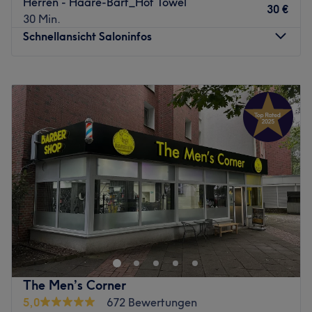
Herren - Haare-Bart_Hot Towel
30 €
30 Min.
Schnellansicht Saloninfos
Montag
09:00
–
19:00
Dienstag
09:00
–
19:00
Mittwoch
09:00
–
19:00
Donnerstag
09:00
–
19:00
Freitag
09:00
–
19:00
Samstag
09:00
–
19:00
Sonntag
Geschlossen
Willkommen bei Ezzo's Barbier in Hamburg-Dulsberg –
deinem Ort für moderne Herrenhaarschnitte, präzise
Bartpflege und echte Barbershop-Kultur. In entspannter
Atmosphäre verbindet das Team traditionelles Handwerk
mit aktuellen Trends und sorgt dafür, dass jeder Besuch
The Men’s Corner
zu einem kleinen Ausbruch aus dem Alltag wird. Ob
5,0
672 Bewertungen
klassischer Schnitt, moderner Fade, professionelle