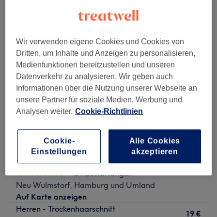
herren - trockenhaarschnitt in der Nähe von Neugraben-Fischbek,
Hamburg
Wir verwenden eigene Cookies und Cookies von
Dritten, um Inhalte und Anzeigen zu personalisieren,
Medienfunktionen bereitzustellen und unseren
Datenverkehr zu analysieren. Wir geben auch
Informationen über die Nutzung unserer Webseite an
unsere Partner für soziale Medien, Werbung und
Analysen weiter.
Cookie-Richtlinien
Cookie-
Alle Cookies
Einstellungen
akzeptieren
Meisterwerk Hair Salon
4,7
84 Bewertungen
Neu Wulmstorf, Hamburg und Umland
Auf Karte anzeigen
Herren - Trockenhaarschnitt
19 €