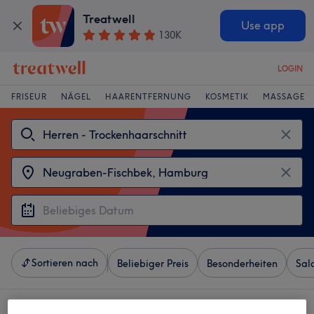
Treatwell
Use app
130K
LOGIN
FRISEUR
NÄGEL
HAARENTFERNUNG
KOSMETIK
MASSAGE
Sortieren nach
Beliebiger Preis
Besonderheiten
Sal
4 Salons die anbieten: