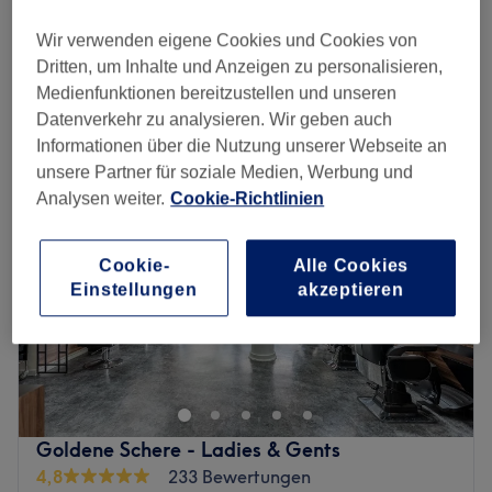
Herren - Maschinenhaarschnitt
12 €
20 Min.
Wir verwenden eigene Cookies und Cookies von
Schnellansicht Saloninfos
Dritten, um Inhalte und Anzeigen zu personalisieren,
Medienfunktionen bereitzustellen und unseren
Montag
10:00
–
20:00
Datenverkehr zu analysieren. Wir geben auch
Dienstag
10:00
–
20:00
Informationen über die Nutzung unserer Webseite an
Mittwoch
10:00
–
20:00
unsere Partner für soziale Medien, Werbung und
Donnerstag
10:00
–
20:00
Analysen weiter.
Cookie-Richtlinien
Freitag
10:00
–
20:00
Samstag
10:00
–
20:00
Cookie-
Alle Cookies
Sonntag
Geschlossen
Einstellungen
akzeptieren
Willkommen bei Dr. Beard Barber Salon deinem Barber
Shop im echten US-Hip-Hop-Style mitten in Hamburg
Hoheluft. Bei uns dreht sich alles um den Vibe, den Cut
und den Lifestyle. Hier bekommst du die besten Fades,
Cuts und Shaves der Stadt, und das alles in einer coolen,
Goldene Schere - Ladies & Gents
entspannten Atmosphäre.
4,8
233 Bewertungen