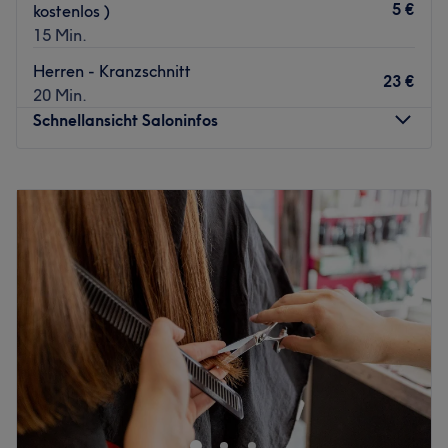
5 €
kostenlos )
Zurück zur Salonansicht
15 Min.
Herren - Kranzschnitt
23 €
20 Min.
Schnellansicht Saloninfos
Montag
09:30
–
19:00
Dienstag
09:00
–
19:00
Mittwoch
09:00
–
19:00
Donnerstag
09:00
–
19:00
Freitag
09:00
–
19:00
Samstag
09:00
–
15:00
Sonntag
Geschlossen
Bei Traumschnitt stehst du als Mensch im Mittelpunkt - in
dem modernen, freundlich eingerichteten Friseursalon in
Hamburg-Hoheluft nimmt man sich dafür genügend Zeit.
Für das professionelle Team ist es als eine