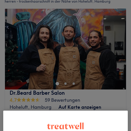
herren - trockenhaarschnitt in der Nähe von Hoheluft, Hamburg
Dr.Beard Barber Salon
4,7
59 Bewertungen
Hoheluft, Hamburg
Auf Karte anzeigen
Herren - Trockenhaarschnitt
20 €
20 Min.