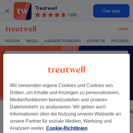
Treatwell
Use app
130K
LOGIN
FRISEUR
NÄGEL
HAARENTFERNUNG
KOSMETIK
MASSAGE
Wir verwenden eigene Cookies und Cookies von
Dritten, um Inhalte und Anzeigen zu personalisieren,
Medienfunktionen bereitzustellen und unseren
Datenverkehr zu analysieren. Wir geben auch
Sortieren nach
Beliebiger Preis
Besonderheiten
Sal
Informationen über die Nutzung unserer Webseite an
unsere Partner für soziale Medien, Werbung und
Analysen weiter.
Cookie-Richtlinien
Ein Salon, der anbietet:
herren - trockenhaarschnitt in Fulda, Hessen