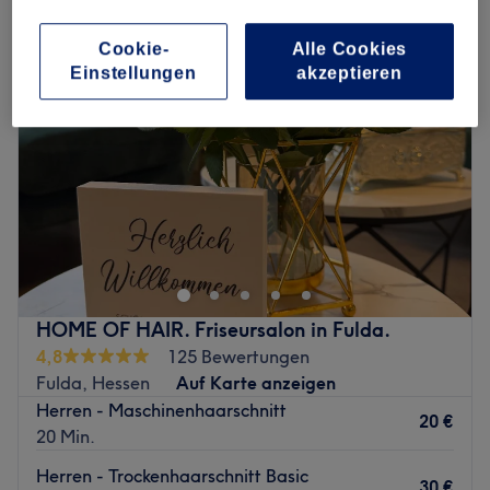
Cookie-
Alle Cookies
Einstellungen
akzeptieren
HOME OF HAIR. Friseursalon in Fulda.
4,8
125 Bewertungen
Fulda, Hessen
Auf Karte anzeigen
Herren - Maschinenhaarschnitt
20 €
20 Min.
Herren - Trockenhaarschnitt Basic
30 €