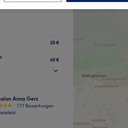
Nordrhein-Westfalen
25 €
e
65 €
rsalon Anna Gerz
177 Bewertungen
ielefeld