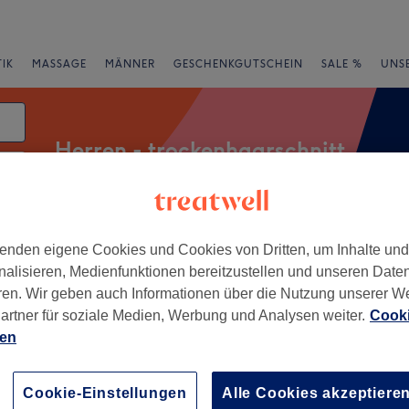
IK
MASSAGE
MÄNNER
GESCHENKGUTSCHEIN
SALE %
UNS
Herren - trockenhaarschnitt
tum
rheiten
Salons
Expressangebote
Bewertung
enden eigene Cookies und Cookies von Dritten, um Inhalte un
nalisieren, Medienfunktionen bereitzustellen und unseren Date
ren. Wir geben auch Informationen über die Nutzung unserer W
artner für soziale Medien, Werbung und Analysen weiter.
Cooki
 Bielefeld
ien
+
nn Der Friseur
Cookie-Einstellungen
Alle Cookies akzeptiere
836 Bewertungen
−