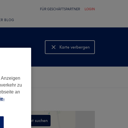
FÜR GESCHÄFTSPARTNER
LOGIN
ER BLOG
Karte verbergen
Karte anzeigen
d Anzeigen
nverkehr zu
ebseite an
e-
In diesem Gebiet suchen
n