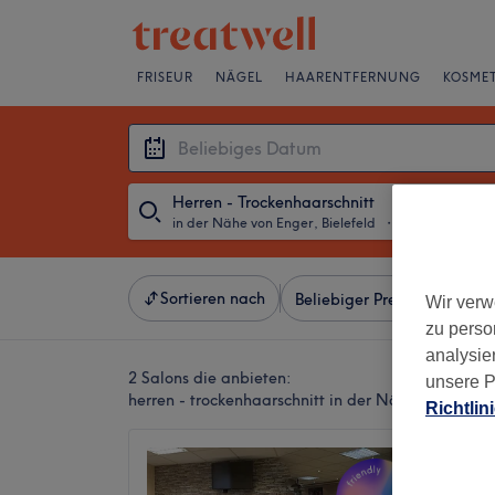
FRISEUR
NÄGEL
HAARENTFERNUNG
KOSMET
Herren - Trockenhaarschnitt
in der Nähe von Enger, Bielefeld
・
Beliebiges Da
Sortieren nach
Beliebiger Preis
Besonde
Wir verw
zu perso
analysie
2 Salons die anbieten:
unsere P
herren - trockenhaarschnitt in der Nähe von Enger,
Richtlin
Wöhrma
4,8