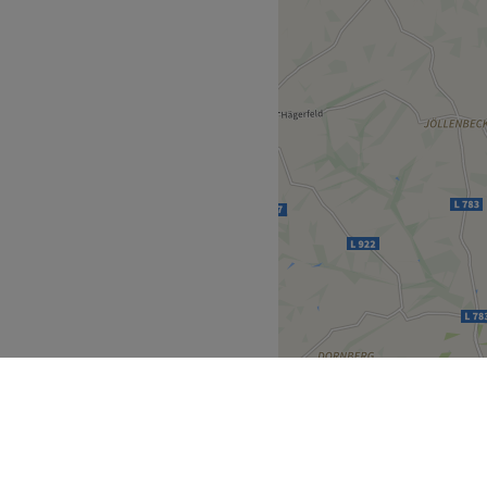
 Gerz – deinem
es rund um Haare. Ob
chte Colorationen oder
le gängigen
r Atmosphäre findest du das
sei es für den Alltag oder
omplizierte, verlässliche
ühlst.
weg liegt nur wenige Meter
 Begeisterung und Erfahrung
. Unterstützt wird sie von
 den Mittelpunkt stellt.
du individuell und herzlich