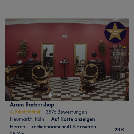
Montag
10:00
–
19:00
Dienstag
10:00
–
19:00
Mittwoch
10:00
–
19:00
Donnerstag
10:00
–
19:00
Freitag
10:00
–
19:00
Samstag
10:00
–
18:00
Sonntag
Geschlossen
Die 2 Brudis 2.0 ist ein renommierter Coiffeur, der sich in
der pulsierenden Stadt Köln befindet. Dieser Salon ist
bekannt für seine hochwertigen Serviceleistungen und
seine engagierte Arbeit, um jedem Kunden ein
unvergleichliches Schönheitserlebnis zu bieten. Bist du
Aram Barbershop
gelangweilt von deinen Haaren und brauchst eine
4,9
3576 Bewertungen
Veränderung? Dann ist der Salon Die 2 Brudis in der
Heumarkt, Köln
Auf Karte anzeigen
Kölner Altstadt genau der Richtige. Nach einer
Herren - Trockenhaarschnitt & Frisieren
individuellen Beratung wird für dich ein neuer Schnitt
28 €
25 Min.