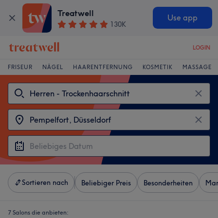
Treatwell
Use app
130K
LOGIN
FRISEUR
NÄGEL
HAARENTFERNUNG
KOSMETIK
MASSAGE
Sortieren nach
Beliebiger Preis
Besonderheiten
Mar
7 Salons die anbieten: