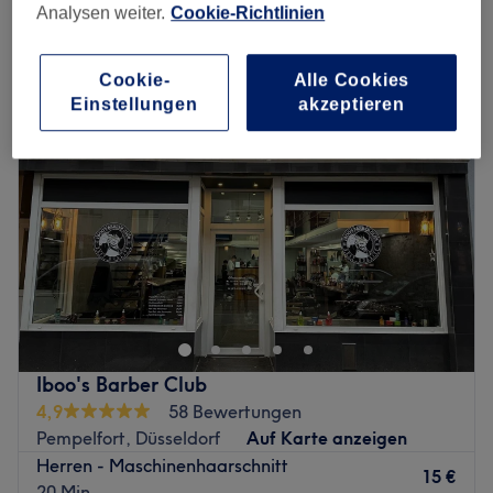
Analysen weiter.
Cookie-Richtlinien
Montag
10:00
–
19:00
Dienstag
10:00
–
19:00
Cookie-
Alle Cookies
Einstellungen
akzeptieren
Mittwoch
10:00
–
19:00
Donnerstag
10:00
–
19:00
Freitag
10:00
–
19:00
Samstag
10:00
–
14:00
Sonntag
Geschlossen
Einen wunderschönen Haarschnitt, neuartige
Strähnentechniken und nachhaltige Pflege – all das
bekommst du bei Sophie Haarkunst und Kosmetik mitten
in Düsseldorf! Hier steht die Gesundheit des Haares und
der Kopfhaut stets im Vordergrund und wird durch die
Iboo's Barber Club
Verwendung hochwertiger Öle und Naturprodukte bei
4,9
58 Bewertungen
jeder Behandlung gefördert. Buche jetzt deinen
Pempelfort, Düsseldorf
Auf Karte anzeigen
Wunschtermin online auf Treatwell und lass dich
Herren - Maschinenhaarschnitt
verwöhnen!
15 €
20 Min.