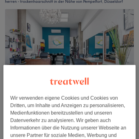
herren - trockenhaarschnitt in der Nähe von Pempelfort, Düsseldorf
Sophie Haarkunst & Kosmetik
Wir verwenden eigene Cookies und Cookies von
Dritten, um Inhalte und Anzeigen zu personalisieren,
4,7
692 Bewertungen
Medienfunktionen bereitzustellen und unseren
Stadtmitte, Düsseldorf
Auf Karte anzeigen
Datenverkehr zu analysieren. Wir geben auch
Herren - Trockenhaarschnitt
28 €
Informationen über die Nutzung unserer Webseite an
25 Min.
unsere Partner für soziale Medien, Werbung und
Schnellansicht Saloninfos