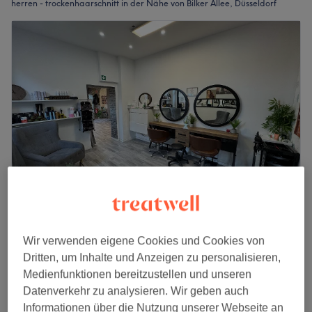
herren - trockenhaarschnitt in der Nähe von Bilker Allee, Düsseldorf
Friseur New Look
4,7
112 Bewertungen
Wir verwenden eigene Cookies und Cookies von
Bilker Allee, Düsseldorf
Auf Karte anzeigen
Dritten, um Inhalte und Anzeigen zu personalisieren,
Herren - Trockenhaarschnitt
Medienfunktionen bereitzustellen und unseren
20 €
30 Min.
Datenverkehr zu analysieren. Wir geben auch
Schnellansicht Saloninfos
Informationen über die Nutzung unserer Webseite an