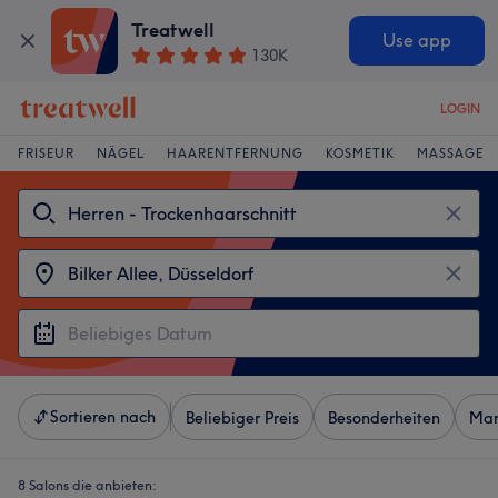
Treatwell
Use app
130K
LOGIN
FRISEUR
NÄGEL
HAARENTFERNUNG
KOSMETIK
MASSAGE
Sortieren nach
Beliebiger Preis
Besonderheiten
Mar
8 Salons die anbieten: