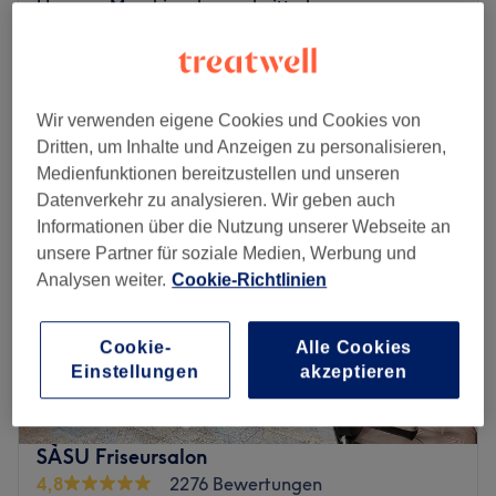
Herren - Maschinenhaarschnitt ab
28 €
15 Min.
Schnellansicht Saloninfos
Wir verwenden eigene Cookies und Cookies von
Montag
09:00
–
19:00
Dritten, um Inhalte und Anzeigen zu personalisieren,
Dienstag
09:00
–
19:00
Medienfunktionen bereitzustellen und unseren
Mittwoch
09:00
–
19:00
Datenverkehr zu analysieren. Wir geben auch
Donnerstag
09:00
–
19:00
Informationen über die Nutzung unserer Webseite an
Freitag
09:00
–
19:00
unsere Partner für soziale Medien, Werbung und
Samstag
09:00
–
16:00
Analysen weiter.
Cookie-Richtlinien
Sonntag
Geschlossen
Hey Leute, aufgepasst: Friseursalon Haarwelt A&G ist
Cookie-
Alle Cookies
die neue Adresse für dein perfektes Hairstyling! Du
Einstellungen
akzeptieren
findest den Salon in Hamburg-Winterhude. Hier gibt es
tolle Schnitte, schonende Colorationen und auf Wunsch
eine auf deinen Haartyp abgestimmte Pflege!
SÀSU Friseursalon
Nächste öffentliche Verkehrsmittel:
4,8
2276 Bewertungen