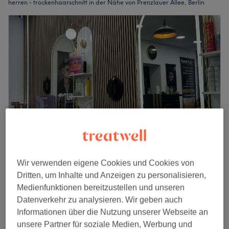
herren - trockenhaarschnitt in der Nähe von Prenzlauer Allee, Berlin
Diamond Hairstyle
Wir verwenden eigene Cookies und Cookies von
4,6
108 Bewertungen
Dritten, um Inhalte und Anzeigen zu personalisieren,
Prenzlauer Allee, Berlin
Auf Karte anzeigen
Medienfunktionen bereitzustellen und unseren
Herren - Waschen
Datenverkehr zu analysieren. Wir geben auch
3 €
5 Min.
Informationen über die Nutzung unserer Webseite an
Schnellansicht Saloninfos
unsere Partner für soziale Medien, Werbung und