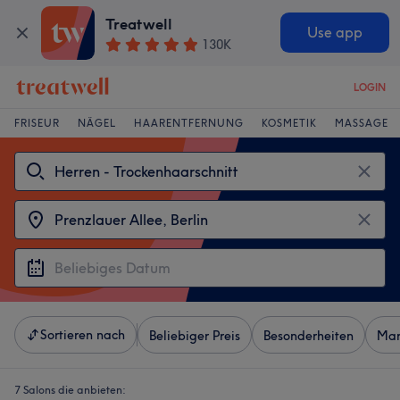
Treatwell
Use app
130K
LOGIN
FRISEUR
NÄGEL
HAARENTFERNUNG
KOSMETIK
MASSAGE
Sortieren nach
Beliebiger Preis
Besonderheiten
Mar
7 Salons die anbieten: