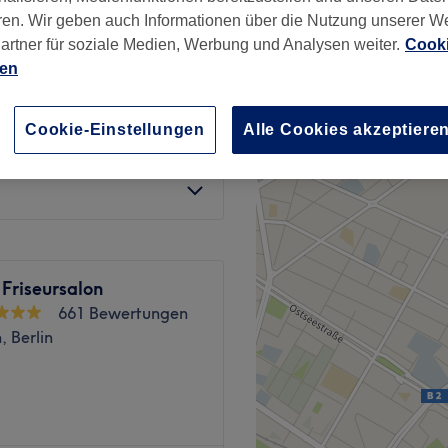
r Park, Berlin
ren. Wir geben auch Informationen über die Nutzung unserer W
nzeiten
artner für soziale Medien, Werbung und Analysen weiter.
Cooki
ien
Cookie-Einstellungen
Alle Cookies akzeptiere
ab
21 €
Spare bis zu 20%
 Friseursalon
661 Bewertungen
, Berlin
 in Berlin Treptow-Köpenick