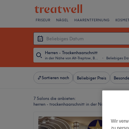
FRISEUR
NÄGEL
HAARENTFERNUNG
KOSMET
Herren - Trockenhaarschnitt
in der Nähe von Alt-Treptow, Berlin
・
Beliebiges D
Sortieren nach
Beliebiger Preis
Besonde
7 Salons die anbieten:
herren - trockenhaarschnitt in der Nähe von Alt-Tr
KAVAMA
Wir verw
4,9
zu perso