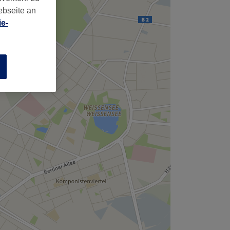
,
ebseite an
e-
n