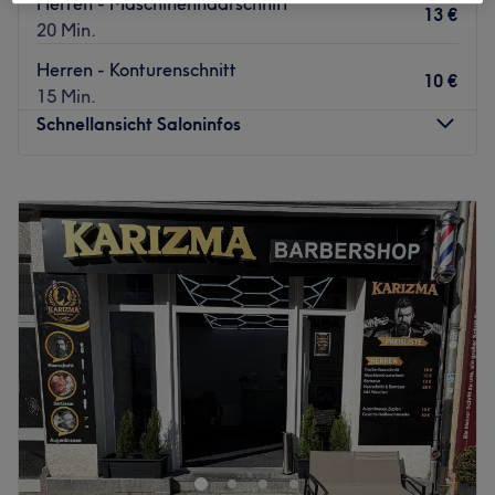
Herren - Maschinenhaarschnitt
13 €
20 Min.
Herren - Konturenschnitt
10 €
15 Min.
Schnellansicht Saloninfos
Montag
09:00
–
18:00
Dienstag
09:00
–
18:00
Mittwoch
09:00
–
18:00
Donnerstag
09:00
–
18:00
Freitag
09:00
–
18:00
Samstag
08:00
–
15:00
Sonntag
Geschlossen
Haare schneiden ist nicht nur Arbeit, sondern eine Kunst –
das beweist der Friseursalon hair atelier an der
Seeburger Straße 8 in Berlin-Spandau nicht nur mit
seinem Namen, sondern auch mit seinem Können. Worauf