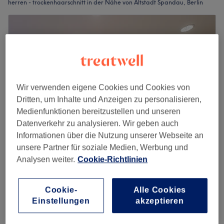
herren - trockenhaarschnitt in der Nähe von Altstadt Spandau, Berlin
Wir verwenden eigene Cookies und Cookies von
Dritten, um Inhalte und Anzeigen zu personalisieren,
Medienfunktionen bereitzustellen und unseren
Datenverkehr zu analysieren. Wir geben auch
Informationen über die Nutzung unserer Webseite an
unsere Partner für soziale Medien, Werbung und
hair atelier
Analysen weiter.
Cookie-Richtlinien
4,8
5907 Bewertungen
Spandau, Berlin
Auf Karte anzeigen
Cookie-
Alle Cookies
Herren - Trockenhaarschnitt
25 €
Einstellungen
akzeptieren
20 Min.