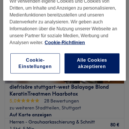
Wir verwenden eigene Cookies und Cookies von
Dritten, um Inhalte und Anzeigen zu personalisieren,
Medienfunktionen bereitzustellen und unseren
Datenverkehr zu analysieren. Wir geben auch
Informationen über die Nutzung unserer Webseite an
unsere Partner für soziale Medien, Werbung und
Analysen weiter.
Cookie-Richtlinien
Cookie-
Alle Cookies
Einstellungen
akzeptieren
diefrisöre stuttgart-west Balayage Blond
KeratinTreatmen Haarbotox
5,0
28 Bewertungen
zu weiteren Stadtteilen, Stuttgart
Auf Karte anzeigen
Herren - Grauhaarkaschierung & Schnitt
80 €
1 Std. 5 Min.