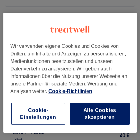
Montag
10:00
–
18:00
Dienstag
10:00
–
18:00
Mittwoch
10:00
–
18:00
Donnerstag
10:00
–
18:00
Freitag
10:00
–
18:00
Wir verwenden eigene Cookies und Cookies von
Samstag
10:00
–
18:00
Dritten, um Inhalte und Anzeigen zu personalisieren,
Sonntag
Geschlossen
Medienfunktionen bereitzustellen und unseren
Datenverkehr zu analysieren. Wir geben auch
The Cut – der Haarschnitt, der dich glücklich machen
Informationen über die Nutzung unserer Webseite an
wird. In der Kantstraße mitten im Herzen von Berlin-
unsere Partner für soziale Medien, Werbung und
Charlottenburg, in der Nähe der Fußgängerzone,
Analysen weiter.
Cookie-Richtlinien
bekommst du garantiert deine Wunschhaarpracht
verpasst. Wenn du möchtest, kannst du dir deinen
Friseur Prämie
Cookie-
Alle Cookies
verbindlichen, persönlichen Wunschtermin völlig
4,8
120 Bewertungen
Einstellungen
akzeptieren
unkompliziert und schnell mit nur wenigen Klicks online
Kaiserdamm, Berlin
Auf Karte anzeigen
oder per App buchen!
Herren - Farbe
40 €
1 Std.