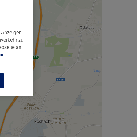
,
d Anzeigen
nverkehr zu
ebseite an
e-
n