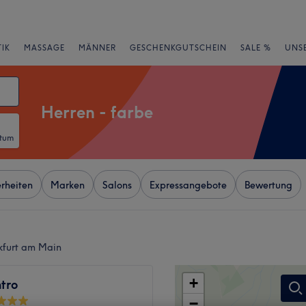
IK
MASSAGE
MÄNNER
GESCHENKGUTSCHEIN
SALE %
UNS
Herren - farbe
atum
rheiten
Marken
Salons
Expressangebote
Bewertung
nkfurt am Main
+
tro
−