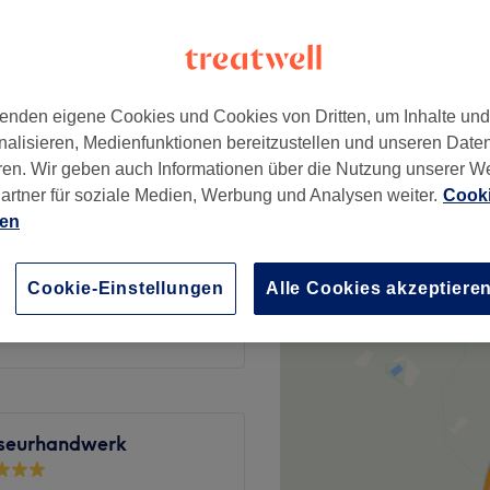
wertungen
, Frankfurt am Main
enden eigene Cookies und Cookies von Dritten, um Inhalte un
nalisieren, Medienfunktionen bereitzustellen und unseren Date
ylen
68 €
ren. Wir geben auch Informationen über die Nutzung unserer W
artner für soziale Medien, Werbung und Analysen weiter.
Cooki
ien
88 €
Cookie-Einstellungen
Alle Cookies akzeptiere
98 €
iseurhandwerk