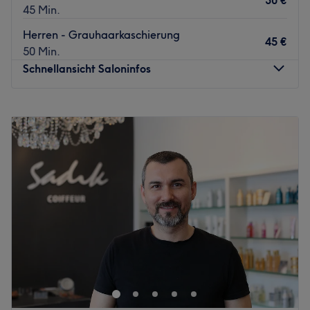
30 €
45 Min.
Herren - Grauhaarkaschierung
45 €
50 Min.
Schnellansicht Saloninfos
Montag
10:00
–
18:30
Dienstag
10:00
–
18:30
Mittwoch
10:00
–
18:30
Donnerstag
10:00
–
18:30
Freitag
10:00
–
18:30
Samstag
10:00
–
18:00
Sonntag
Geschlossen
An die Männer mit Klasse: Wenn mal wieder ein wenig
Kante und Feinschliff für den Style nötig ist, dann ist es
Zeit für einen präzisen Bart-Cut, der Charisma verleiht.
Berliner finden diesen im Herzen Kreuzbergs, direkt in der
Markgrafenstraße 88. Worauf wartest du noch? Buche dir