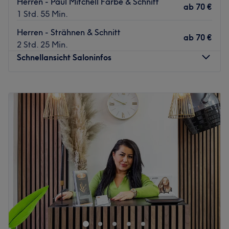
Herren - Paul Mitchell Farbe & Schnitt
ab
70 €
1 Std. 55 Min.
Herren - Strähnen & Schnitt
ab
70 €
2 Std. 25 Min.
Schnellansicht Saloninfos
Montag
Geschlossen
Dienstag
09:00
–
18:00
Mittwoch
09:00
–
18:00
Donnerstag
09:00
–
18:00
Freitag
09:00
–
18:00
Samstag
09:00
–
14:00
Sonntag
Geschlossen
Das Haarstudio Madlon Persicke in Berlin-Lichtenrade
steht für professionelle Beratung, moderne Schnitte und
individuelle Farbkonzepte. In stilvoller
Wohlfühlatmosphäre mit viel Tageslicht und persönlichem