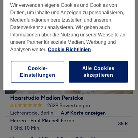
herren - farbe in der Nähe von Lichtenrade, Berlin
Wir verwenden eigene Cookies und Cookies von
Dritten, um Inhalte und Anzeigen zu personalisieren,
Medienfunktionen bereitzustellen und unseren
Datenverkehr zu analysieren. Wir geben auch
Informationen über die Nutzung unserer Webseite an
unsere Partner für soziale Medien, Werbung und
Analysen weiter.
Cookie-Richtlinien
Cookie-
Alle Cookies
Einstellungen
akzeptieren
Haarstudio Madlon Persicke
4,8
2629 Bewertungen
Lichtenrade, Berlin
Auf Karte anzeigen
Herren - Paul Mitchell Farbe
35 €
1 Std. 10 Min.