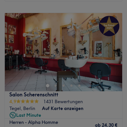
Montag
09:00
–
18:00
Dienstag
09:00
–
19:00
Mittwoch
09:00
–
18:00
Donnerstag
09:00
–
19:00
Freitag
09:00
–
19:00
Samstag
09:00
–
18:00
Sonntag
Geschlossen
Der Name des Salons Creative Coiffeur sagt vieles über
die tägliche Arbeit der erfahrenen Friseurprofis aus.
Gelegen im Berliner Stadtteil Tegel stehen kreative
Schnitte, faszinierende Colorationen und tolle Stylings an
der Tagesordnung und werden selbst den
Salon Scherenschnitt
anspruchsvollsten Haarwünschen vollkommen gerecht.
4,9
1431 Bewertungen
Das sollte man nicht verpassen! Wer also auf der Suche
Tegel, Berlin
Auf Karte anzeigen
nach seinem neuen Friseur des Vertrauens ist, sollte
Last Minute
seinen Termin bei Creative Coiffeur gleich hier auf
Herren - Alpha Homme
Treatwell buchen. Das geht einfach und schnell in
ab
24,30 €