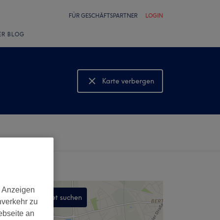
FÜR GESCHÄFTSPARTNER
LOGIN
ER BLOG
Karte verbergen
Karte anzeigen
d Anzeigen
In diesem Gebiet suchen
nverkehr zu
,
ebseite an