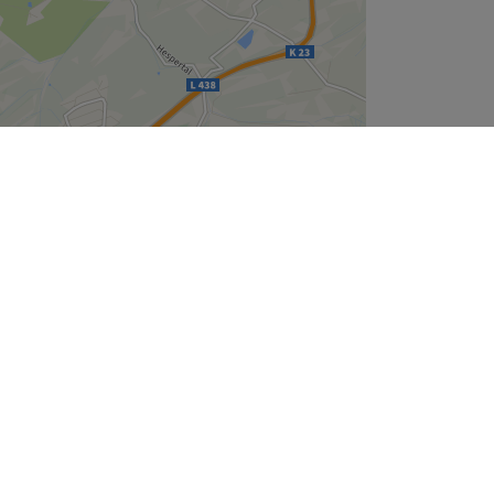
Leaflet
| ©
OpenStreetMap
contributors
Unternehmen
Über uns
Jobs