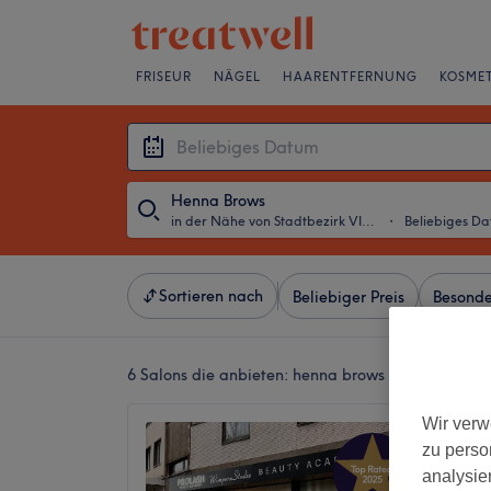
FRISEUR
NÄGEL
HAARENTFERNUNG
KOSMET
Henna Brows
in der Nähe von Stadtbezirk VI, Essen
・
Beliebiges D
Sortieren nach
Beliebiger Preis
Besonde
6 Salons die anbieten:
henna brows in der Nähe vo
Wir verw
Prolas
zu perso
4,9
analysie
Stadtker