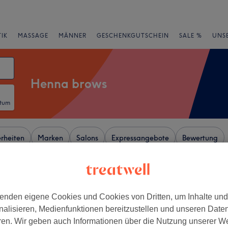
IK
MASSAGE
MÄNNER
GESCHENKGUTSCHEIN
SALE %
UNS
Henna brows
atum
rheiten
Marken
Salons
Expressangebote
Bewertung
n Stadtbezirk VI, Essen
enden eigene Cookies und Cookies von Dritten, um Inhalte un
+
h Wimpernstudio
nalisieren, Medienfunktionen bereitzustellen und unseren Date
657 Bewertungen
−
ren. Wir geben auch Informationen über die Nutzung unserer W
n, Essen