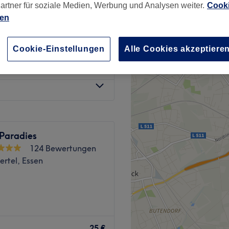
artner für soziale Medien, Werbung und Analysen weiter.
Cooki
ien
Cookie-Einstellungen
Alle Cookies akzeptiere
45 €
 Paradies
124 Bewertungen
ertel, Essen
io Essen 🌸
25 €