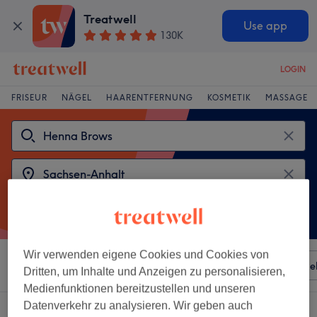
Treatwell
Use app
130K
LOGIN
FRISEUR
NÄGEL
HAARENTFERNUNG
KOSMETIK
MASSAGE
Wir verwenden eigene Cookies und Cookies von
Sortieren nach
Besonderheiten
Salons
Expressange
Dritten, um Inhalte und Anzeigen zu personalisieren,
Medienfunktionen bereitzustellen und unseren
Datenverkehr zu analysieren. Wir geben auch
2 Salons die anbieten:
henna brows in Sachsen-Anhalt