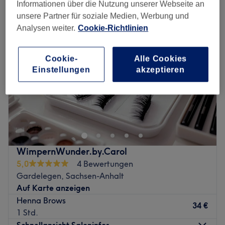
Informationen über die Nutzung unserer Webseite an
unsere Partner für soziale Medien, Werbung und
Analysen weiter.
Cookie-Richtlinien
Cookie-
Alle Cookies
Einstellungen
akzeptieren
WimpernWunder.by.Carol
5,0
4 Bewertungen
Gardelegen, Sachsen-Anhalt
Auf Karte anzeigen
Henna Brows
34 €
1 Std.
Schnellansicht Saloninfos