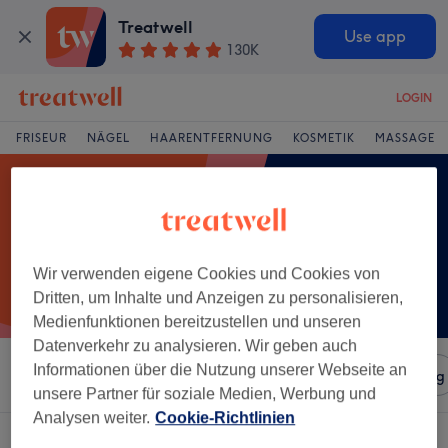
Treatwell
Use app
130K
LOGIN
FRISEUR
NÄGEL
HAARENTFERNUNG
KOSMETIK
MASSAGE
Wir verwenden eigene Cookies und Cookies von
Dritten, um Inhalte und Anzeigen zu personalisieren,
Medienfunktionen bereitzustellen und unseren
Datenverkehr zu analysieren. Wir geben auch
Informationen über die Nutzung unserer Webseite an
Sortieren nach
Salons
Expressangebote
Bewertung
unsere Partner für soziale Medien, Werbung und
Analysen weiter.
Cookie-Richtlinien