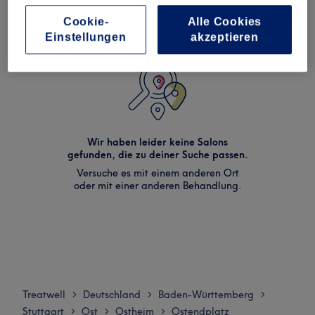
Cookie-
Alle Cookies
Einstellungen
akzeptieren
Wir haben leider keine Salons
gefunden, die zu deiner Suche passen.
Versuche es mit einem anderen Ort
oder mit einer anderen Behandlung.
Treatwell
Deutschland
Baden-Württemberg
>
>
>
Stuttgart
Ost
Ostheim
Ostendplatz
>
>
>